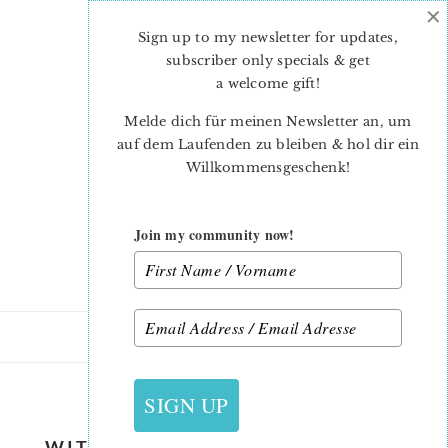
×
Skip
Skip
to
to
Sign up to my newsletter for updates,
main
primary
subscriber only specials & get
content
sidebar
a welcome gift
!
Melde dich für meinen Newsletter an, um
auf dem Laufenden zu bleiben & hol dir ein
Willkommensgeschenk!
Join my community now!
5. SEPTEMBER 2019
SIGN UP
WITCH-KETTLE-QUILT-PATTERN-