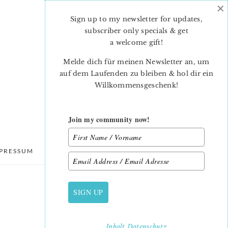
×
Sign up to my newsletter for updates,
subscriber only specials & get
a welcome gift
!
Melde dich für meinen Newsletter an, um
auf dem Laufenden zu bleiben & hol dir ein
Willkommensgeschenk!
Join my community now!
PRESSUM
DATENSCHUTZ
SIGN UP
PRIMARY
SIDEBAR
Inhalt
Datenschutz