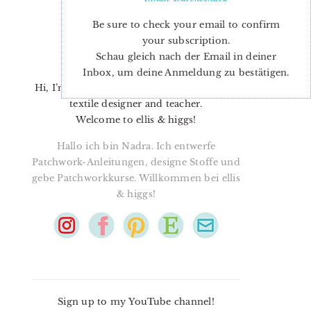
Be sure to check your email to confirm
your subscription.
Schau gleich nach der Email in deiner
Inbox, um deine Anmeldung zu bestätigen.
Hi, I’m Nadra. I’m a quilt pattern designer,
textile designer and teacher.
Welcome to ellis & higgs!
Hallo ich bin Nadra. Ich entwerfe
Patchwork-Anleitungen, designe Stoffe und
gebe Patchworkkurse. Willkommen bei ellis
& higgs!
Sign up to my YouTube channel!