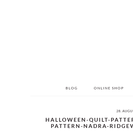
Skip
Skip
to
to
main
primary
content
sidebar
BLOG
ONLINE SHOP
28. AUGU
HALLOWEEN-QUILT-PATTE
PATTERN-NADRA-RIDGEW