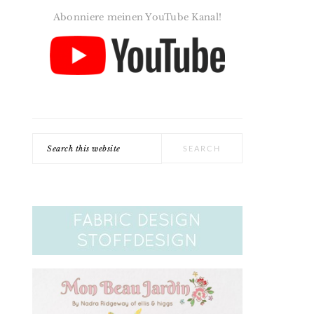
Abonniere meinen YouTube Kanal!
Search
this
website