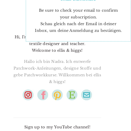
Be sure to check your email to confirm
your subscription.
Schau gleich nach der Email in deiner
Inbox, um deine Anmeldung zu bestätigen.
Hi, I’m Nadra. I’m a quilt pattern designer,
textile designer and teacher.
Welcome to ellis & higgs!
Hallo ich bin Nadra. Ich entwerfe
Patchwork-Anleitungen, designe Stoffe und
gebe Patchworkkurse. Willkommen bei ellis
& higgs!
Sign up to my YouTube channel!