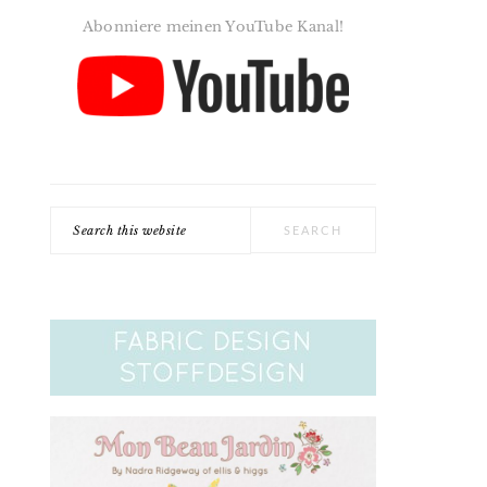
Abonniere meinen YouTube Kanal!
Search
this
website