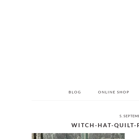
Skip
Skip
to
to
main
primary
content
sidebar
BLOG
ONLINE SHOP
5. SEPTEM
WITCH-HAT-QUILT-