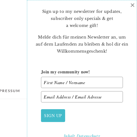
×
Sign up to my newsletter for updates,
subscriber only specials & get
a welcome gift
!
Melde dich für meinen Newsletter an, um
auf dem Laufenden zu bleiben & hol dir ein
Willkommensgeschenk!
Join my community now!
PRESSUM
DATENSCHUTZ
SIGN UP
PRIMARY
SIDEBAR
Inhalt
Datenschutz