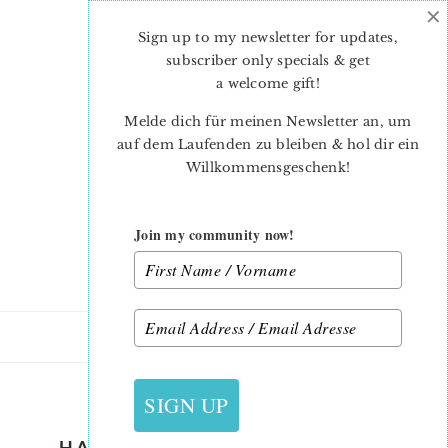
×
Skip
Skip
to
to
Sign up to my newsletter for updates,
main
primary
subscriber only specials & get
content
sidebar
a welcome gift
!
Melde dich für meinen Newsletter an, um
auf dem Laufenden zu bleiben & hol dir ein
Willkommensgeschenk!
Join my community now!
28. AUGUST 2019
SIGN UP
HALLOWEEN-QUILT-PATTERN-