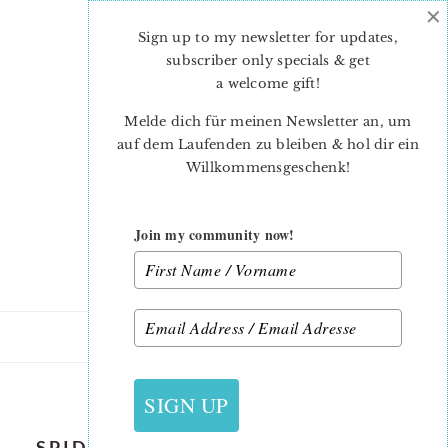
×
Skip
Skip
to
to
Sign up to my newsletter for updates,
main
primary
subscriber only specials & get
content
sidebar
a welcome gift
!
Melde dich für meinen Newsletter an, um
auf dem Laufenden zu bleiben & hol dir ein
Willkommensgeschenk!
Join my community now!
5. SEPTEMBER 2019
SIGN UP
SPIDER-QUILT-PATTERN-SUSANNE