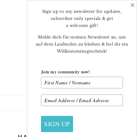
×
Skip
Skip
to
to
Sign up to my newsletter for updates,
main
primary
subscriber only specials & get
content
sidebar
a welcome gift
!
Melde dich für meinen Newsletter an, um
auf dem Laufenden zu bleiben & hol dir ein
Willkommensgeschenk!
Join my community now!
28. AUGUST 2019
SIGN UP
HALLOWEEN-QUILT-PATTERN-