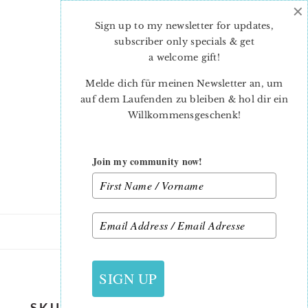
×
Skip
Skip
to
to
Sign up to my newsletter for updates,
main
primary
subscriber only specials & get
content
sidebar
a welcome gift
!
Melde dich für meinen Newsletter an, um
auf dem Laufenden zu bleiben & hol dir ein
Willkommensgeschenk!
Join my community now!
5. SEPTEMBER 2019
SIGN UP
SKULL-QUILT-PATTERN-SABRINA