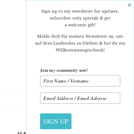
×
Skip
Skip
to
to
Sign up to my newsletter for updates,
main
primary
subscriber only specials & get
content
sidebar
a welcome gift
!
Melde dich für meinen Newsletter an, um
auf dem Laufenden zu bleiben & hol dir ein
Willkommensgeschenk!
Join my community now!
28. AUGUST 2019
SIGN UP
HALLOWEEN-QUILT-PATTERN-