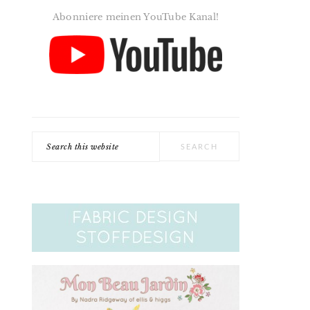
Abonniere meinen YouTube Kanal!
Search
this
website