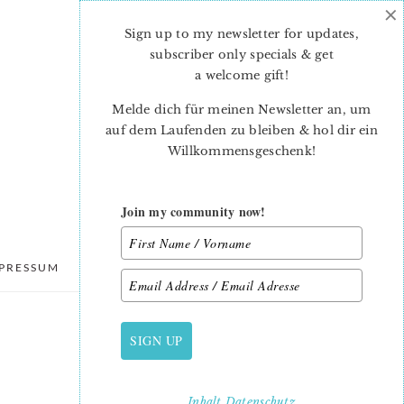
×
Sign up to my newsletter for updates,
subscriber only specials & get
a welcome gift
!
Melde dich für meinen Newsletter an, um
auf dem Laufenden zu bleiben & hol dir ein
Willkommensgeschenk!
Join my community now!
PRESSUM
DATENSCHUTZ
SIGN UP
PRIMARY
SIDEBAR
Inhalt
Datenschutz