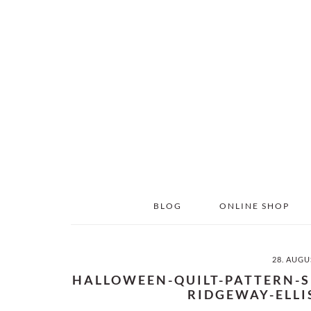
Skip
Skip
to
to
main
primary
content
sidebar
BLOG
ONLINE SHOP
28. AUGU
HALLOWEEN-QUILT-PATTERN-S
RIDGEWAY-ELLI