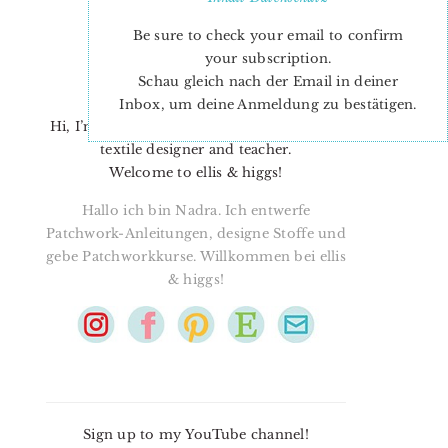
Be sure to check your email to confirm
your subscription.
Schau gleich nach der Email in deiner
Inbox, um deine Anmeldung zu bestätigen.
Hi, I’m Nadra. I’m a quilt pattern designer,
textile designer and teacher.
Welcome to ellis & higgs!
Hallo ich bin Nadra. Ich entwerfe
Patchwork-Anleitungen, designe Stoffe und
gebe Patchworkkurse. Willkommen bei ellis
& higgs!
Sign up to my YouTube channel!