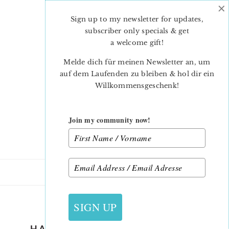
×
Skip
Skip
to
to
Sign up to my newsletter for updates,
main
primary
subscriber only specials & get
content
sidebar
a welcome gift
!
Melde dich für meinen Newsletter an, um
auf dem Laufenden zu bleiben & hol dir ein
Willkommensgeschenk!
Join my community now!
28. AUGUST 2019
SIGN UP
HALLOWEEN-QUILT-PATTERN-