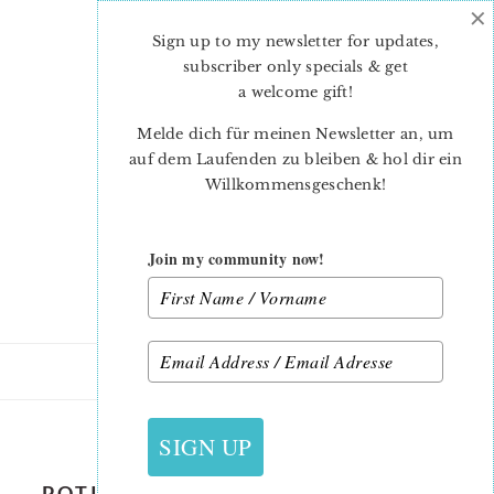
×
Skip
Skip
to
to
Sign up to my newsletter for updates,
main
primary
subscriber only specials & get
content
sidebar
a welcome gift
!
Melde dich für meinen Newsletter an, um
auf dem Laufenden zu bleiben & hol dir ein
Willkommensgeschenk!
Join my community now!
5. SEPTEMBER 2019
SIGN UP
POTION-BOTTLE-QUILT-PATTERN-