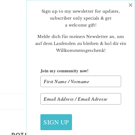
×
Skip
Skip
to
to
Sign up to my newsletter for updates,
main
primary
subscriber only specials & get
content
sidebar
a welcome gift
!
Melde dich für meinen Newsletter an, um
auf dem Laufenden zu bleiben & hol dir ein
Willkommensgeschenk!
Join my community now!
5. SEPTEMBER 2019
SIGN UP
POTION-BOTTLE-QUILT-PATTERN-