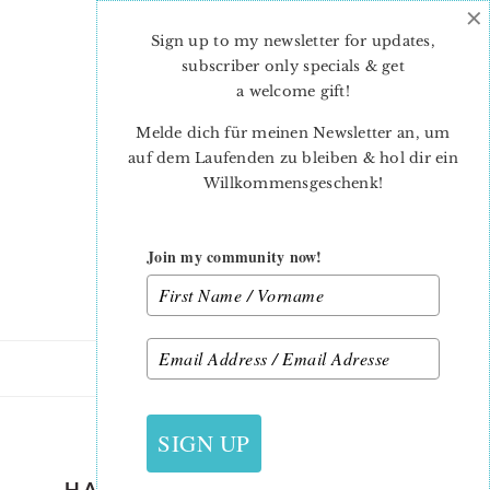
×
Skip
Skip
to
to
Sign up to my newsletter for updates,
main
primary
subscriber only specials & get
content
sidebar
a welcome gift
!
Melde dich für meinen Newsletter an, um
auf dem Laufenden zu bleiben & hol dir ein
Willkommensgeschenk!
Join my community now!
28. AUGUST 2019
SIGN UP
HALLOWEEN-QUILT-PATTERN-