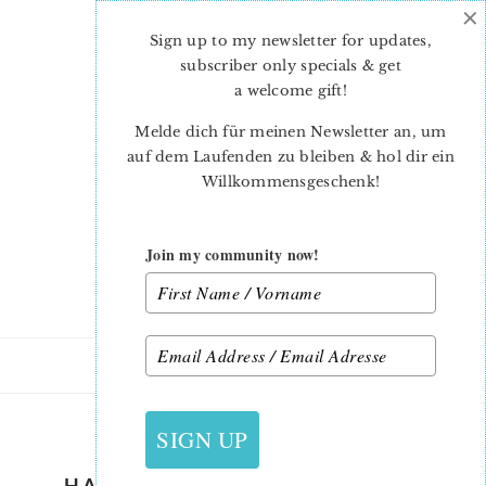
×
Skip
Skip
to
to
Sign up to my newsletter for updates,
main
primary
subscriber only specials & get
content
sidebar
a welcome gift
!
Melde dich für meinen Newsletter an, um
auf dem Laufenden zu bleiben & hol dir ein
Willkommensgeschenk!
Join my community now!
28. AUGUST 2019
SIGN UP
HALLOWEEN-QUILT-PATTERN-