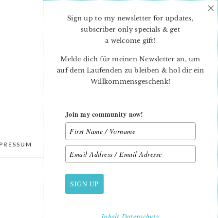
×
Sign up to my newsletter for updates,
subscriber only specials & get
a welcome gift
!
Melde dich für meinen Newsletter an, um
auf dem Laufenden zu bleiben & hol dir ein
Willkommensgeschenk!
Join my community now!
PRESSUM
DATENSCHUTZ
SIGN UP
PRIMARY
SIDEBAR
Inhalt
Datenschutz