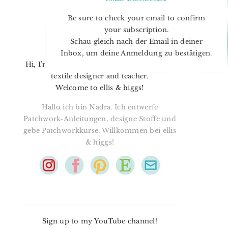
Be sure to check your email to confirm
your subscription.
Schau gleich nach der Email in deiner
Inbox, um deine Anmeldung zu bestätigen.
Hi, I’m Nadra. I’m a quilt pattern designer,
textile designer and teacher.
Welcome to ellis & higgs!
Hallo ich bin Nadra. Ich entwerfe
Patchwork-Anleitungen, designe Stoffe und
gebe Patchworkkurse. Willkommen bei ellis
& higgs!
Sign up to my YouTube channel!