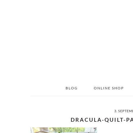
Skip
Skip
to
to
main
primary
content
sidebar
BLOG
ONLINE SHOP
3. SEPTEM
DRACULA-QUILT-P