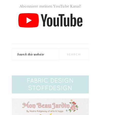
Abonniere meinen YouTube Kanal!
Search
this
website