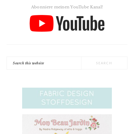
Abonniere meinen YouTube Kanal!
Search
this
website