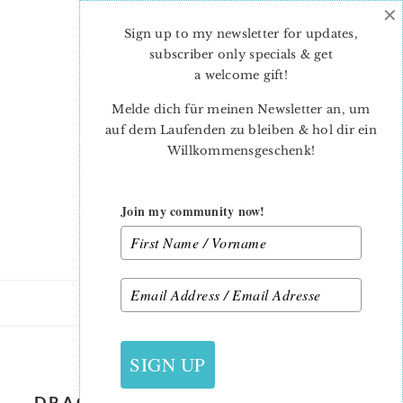
×
Skip
Skip
to
to
Sign up to my newsletter for updates,
main
primary
subscriber only specials & get
content
sidebar
a welcome gift
!
Melde dich für meinen Newsletter an, um
auf dem Laufenden zu bleiben & hol dir ein
Willkommensgeschenk!
Join my community now!
3. SEPTEMBER 2019
SIGN UP
DRACULA-QUILT-PATTERN-CAROL