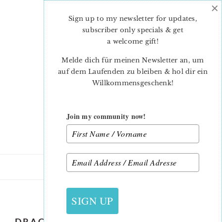
×
Skip
Skip
to
to
Sign up to my newsletter for updates,
main
primary
subscriber only specials & get
content
sidebar
a welcome gift
!
Melde dich für meinen Newsletter an, um
auf dem Laufenden zu bleiben & hol dir ein
Willkommensgeschenk!
Join my community now!
3. SEPTEMBER 2019
SIGN UP
DRACULA-QUILT-PATTERN-ANDREA