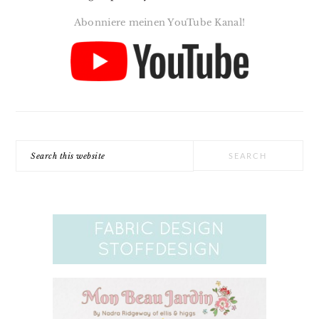
Abonniere meinen YouTube Kanal!
Search
this
website