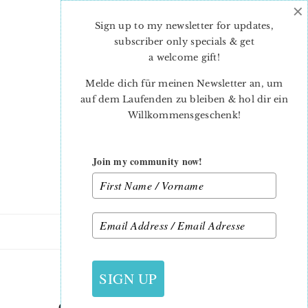
×
Skip
Skip
to
to
Sign up to my newsletter for updates,
main
primary
subscriber only specials & get
content
sidebar
a welcome gift
!
Melde dich für meinen Newsletter an, um
auf dem Laufenden zu bleiben & hol dir ein
Willkommensgeschenk!
Join my community now!
5. SEPTEMBER 2019
SIGN UP
CAT-QUILT-PATTERN-KIM