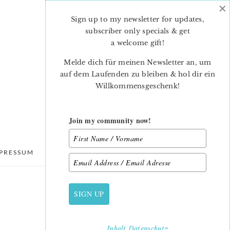
×
Sign up to my newsletter for updates,
subscriber only specials & get
a welcome gift
!
Melde dich für meinen Newsletter an, um
auf dem Laufenden zu bleiben & hol dir ein
Willkommensgeschenk!
Join my community now!
PRESSUM
DATENSCHUTZ
SIGN UP
PRIMARY
SIDEBAR
Inhalt
Datenschutz