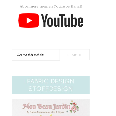
Abonniere meinen YouTube Kanal!
Search
this
website