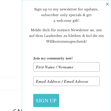
×
Skip
Skip
to
to
Sign up to my newsletter for updates,
main
primary
subscriber only specials & get
content
sidebar
a welcome gift
!
Melde dich für meinen Newsletter an, um
auf dem Laufenden zu bleiben & hol dir ein
Willkommensgeschenk!
Join my community now!
5. SEPTEMBER 2019
SIGN UP
CANDY-QUILT-PATTERN-EDINA