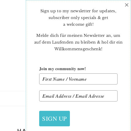
×
Skip
Skip
to
to
Sign up to my newsletter for updates,
main
primary
subscriber only specials & get
content
sidebar
a welcome gift
!
Melde dich für meinen Newsletter an, um
auf dem Laufenden zu bleiben & hol dir ein
Willkommensgeschenk!
Join my community now!
28. AUGUST 2019
SIGN UP
HALLOWEEN-QUILT-PATTERN-