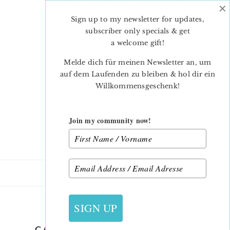
×
Skip
Skip
to
to
Sign up to my newsletter for updates,
main
primary
subscriber only specials & get
content
sidebar
a welcome gift
!
Melde dich für meinen Newsletter an, um
auf dem Laufenden zu bleiben & hol dir ein
Willkommensgeschenk!
Join my community now!
5. SEPTEMBER 2019
SIGN UP
CALENDAR-QUILT-PATTERN-