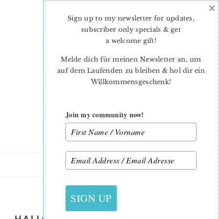
×
Skip
Skip
to
to
Sign up to my newsletter for updates,
main
primary
subscriber only specials & get
content
sidebar
a welcome gift
!
Melde dich für meinen Newsletter an, um
auf dem Laufenden zu bleiben & hol dir ein
Willkommensgeschenk!
Join my community now!
28. AUGUST 2019
SIGN UP
HALLOWEEN-QUILT-PATTERN-BOO-