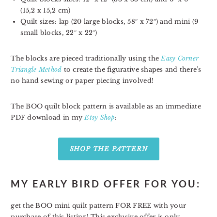
(15,2 x 15,2 cm)
Quilt sizes: lap (20 large blocks, 58″ x 72″) and mini (9
small blocks, 22″ x 22″)
The blocks are pieced traditionally using the
Easy Corner
Triangle Method
to create the figurative shapes and there’s
no hand sewing or paper piecing involved!
The BOO quilt block pattern is available as an immediate
PDF download in my
Etsy Shop
:
SHOP THE PATTERN
MY EARLY BIRD OFFER FOR YOU:
get the BOO mini quilt pattern FOR FREE with your
purchase of this listing! This exclusive offer is only