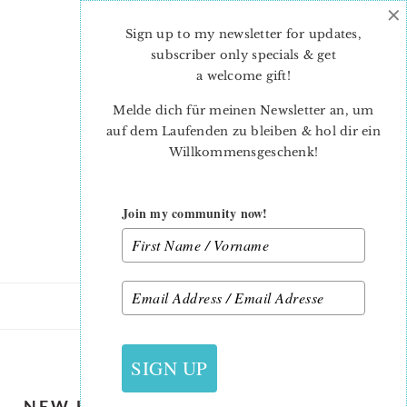
×
Skip
Skip
to
to
Sign up to my newsletter for updates,
main
primary
subscriber only specials & get
content
sidebar
a welcome gift
!
Melde dich für meinen Newsletter an, um
auf dem Laufenden zu bleiben & hol dir ein
Willkommensgeschenk!
Join my community now!
2. SEPTEMBER 2019
SIGN UP
NEW HALLOWEEN QUILT PATTERNS: