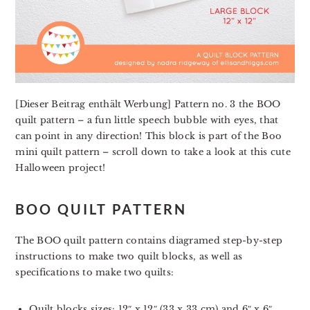
[Dieser Beitrag enthält Werbung] Pattern no. 3 the BOO
quilt pattern – a fun little speech bubble with eyes, that
can point in any direction! This block is part of the Boo
mini quilt pattern – scroll down to take a look at this cute
Halloween project!
BOO QUILT PATTERN
The BOO quilt pattern contains diagramed step-by-step
instructions to make two quilt blocks, as well as
specifications to make two quilts:
Quilt blocks sizes: 12″ x 12″ (33 x 33 cm) and 6″ x 6″