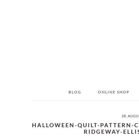
Skip
Skip
to
to
main
primary
content
sidebar
BLOG
ONLINE SHOP
28. AUGU
HALLOWEEN-QUILT-PATTERN-
RIDGEWAY-ELLI