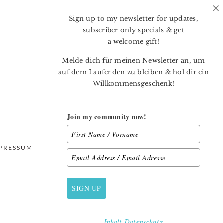
×
Sign up to my newsletter for updates,
subscriber only specials & get
a welcome gift
!
Melde dich für meinen Newsletter an, um
auf dem Laufenden zu bleiben & hol dir ein
Willkommensgeschenk!
Join my community now!
PRESSUM
DATENSCHUTZ
SIGN UP
PRIMARY
SIDEBAR
Inhalt
Datenschutz