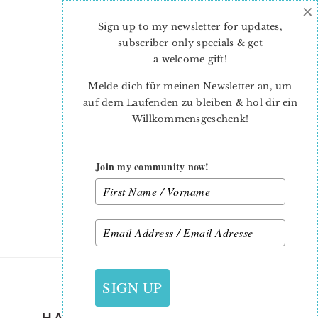
×
Skip
Skip
to
to
Sign up to my newsletter for updates,
main
primary
subscriber only specials & get
content
sidebar
a welcome gift
!
Melde dich für meinen Newsletter an, um
auf dem Laufenden zu bleiben & hol dir ein
Willkommensgeschenk!
Join my community now!
31. AUGUST 2019
SIGN UP
HALLOWEEN-QUILT-PATTERN-