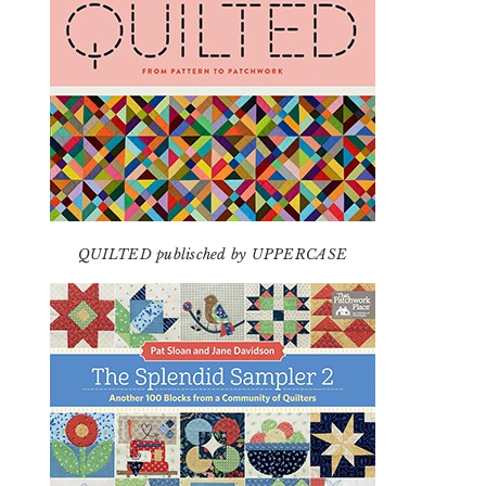
QUILTED publisched by UPPERCASE