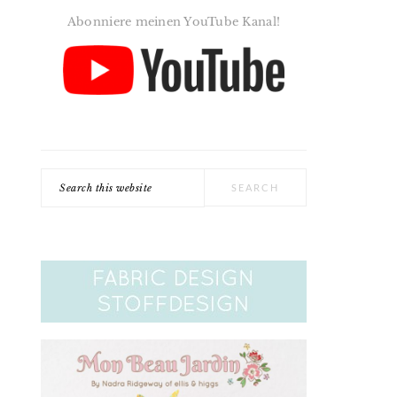
Abonniere meinen YouTube Kanal!
Search
this
website