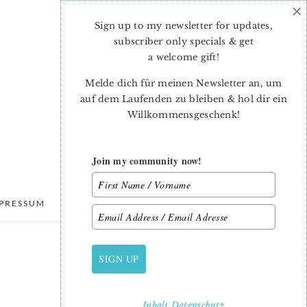
×
Sign up to my newsletter for updates,
subscriber only specials & get
a welcome gift
!
Melde dich für meinen Newsletter an, um
auf dem Laufenden zu bleiben & hol dir ein
Willkommensgeschenk!
Join my community now!
PRESSUM
DATENSCHUTZ
SIGN UP
PRIMARY
SIDEBAR
Inhalt
Datenschutz