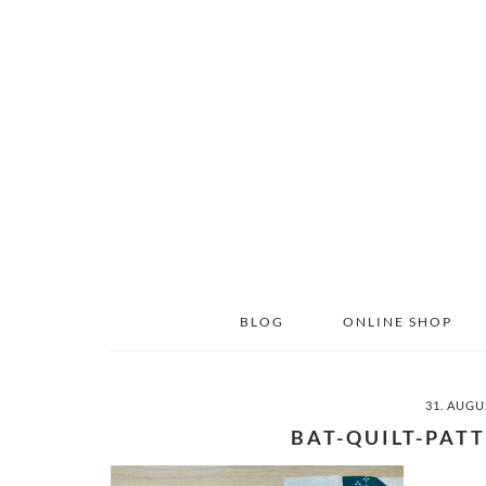
Skip
Skip
to
to
main
primary
content
sidebar
BLOG
ONLINE SHOP
31. AUGU
BAT-QUILT-PAT