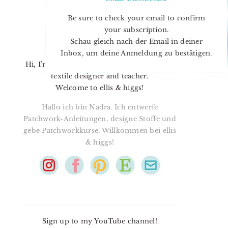
Be sure to check your email to confirm
your subscription.
Schau gleich nach der Email in deiner
Inbox, um deine Anmeldung zu bestätigen.
Hi, I’m Nadra. I’m a quilt pattern designer,
textile designer and teacher.
Welcome to ellis & higgs!
Hallo ich bin Nadra. Ich entwerfe
Patchwork-Anleitungen, designe Stoffe und
gebe Patchworkkurse. Willkommen bei ellis
& higgs!
Sign up to my YouTube channel!