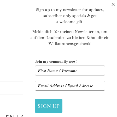
×
Skip
Skip
to
to
Sign up to my newsletter for updates,
main
primary
subscriber only specials & get
content
sidebar
a welcome gift
!
Melde dich für meinen Newsletter an, um
auf dem Laufenden zu bleiben & hol dir ein
Willkommensgeschenk!
Join my community now!
12. AUGUST 2022
SIGN UP
FALL-QUILT-PATTERN-SMORE-QUILT-