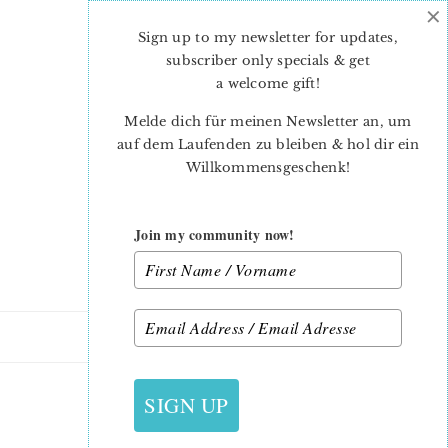
×
Skip
Skip
to
to
Sign up to my newsletter for updates,
main
primary
subscriber only specials & get
content
sidebar
a welcome gift
!
Melde dich für meinen Newsletter an, um
auf dem Laufenden zu bleiben & hol dir ein
Willkommensgeschenk!
Join my community now!
20. AUGUST 2022
SIGN UP
SMORE JENNIFER-2