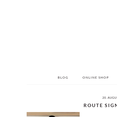
Skip
Skip
to
to
main
primary
content
sidebar
BLOG
ONLINE SHOP
20. AUGU
ROUTE SIG