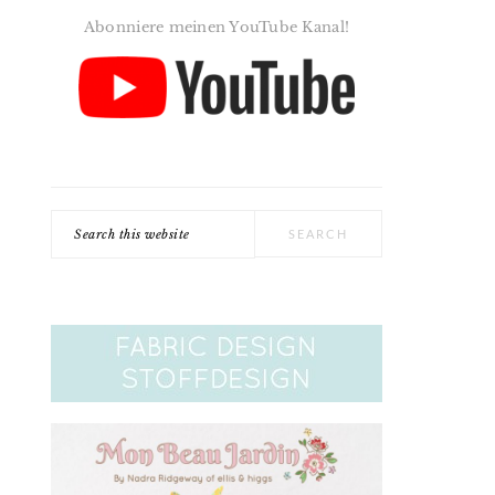
Abonniere meinen YouTube Kanal!
Search
this
website