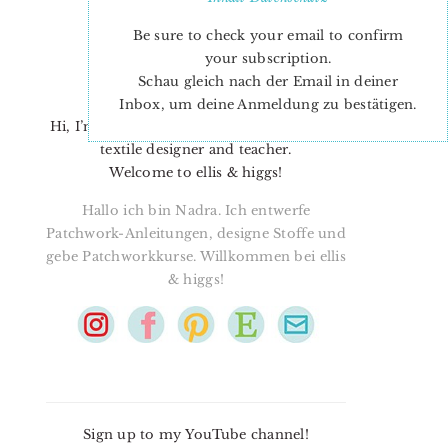
Be sure to check your email to confirm
your subscription.
Schau gleich nach der Email in deiner
Inbox, um deine Anmeldung zu bestätigen.
Hi, I’m Nadra. I’m a quilt pattern designer,
textile designer and teacher.
Welcome to ellis & higgs!
Hallo ich bin Nadra. Ich entwerfe
Patchwork-Anleitungen, designe Stoffe und
gebe Patchworkkurse. Willkommen bei ellis
& higgs!
Sign up to my YouTube channel!