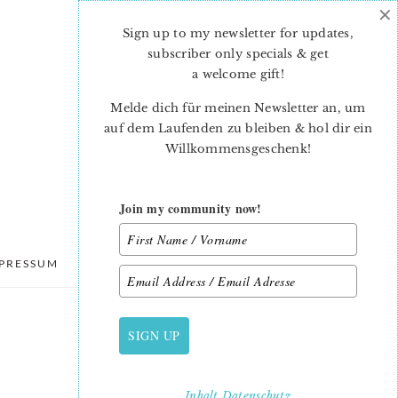
×
Sign up to my newsletter for updates,
subscriber only specials & get
a welcome gift
!
Melde dich für meinen Newsletter an, um
auf dem Laufenden zu bleiben & hol dir ein
Willkommensgeschenk!
Join my community now!
PRESSUM
DATENSCHUTZ
SIGN UP
PRIMARY
SIDEBAR
Inhalt
Datenschutz