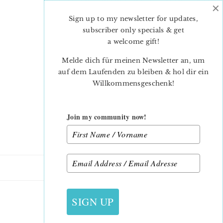
×
Skip
Skip
to
to
Sign up to my newsletter for updates,
main
primary
subscriber only specials & get
content
sidebar
a welcome gift
!
Melde dich für meinen Newsletter an, um
auf dem Laufenden zu bleiben & hol dir ein
Willkommensgeschenk!
Join my community now!
20. AUGUST 2022
SIGN UP
ROUTE SIGN LYNNE