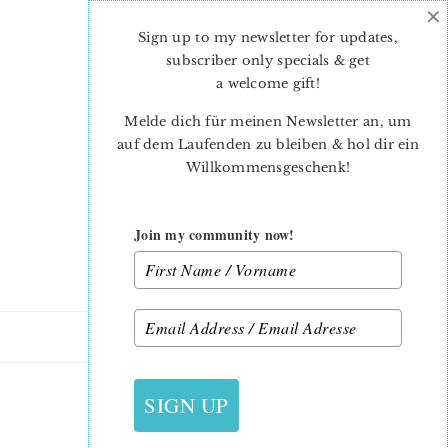
×
Skip
Skip
to
to
Sign up to my newsletter for updates,
main
primary
subscriber only specials & get
content
sidebar
a welcome gift
!
Melde dich für meinen Newsletter an, um
auf dem Laufenden zu bleiben & hol dir ein
Willkommensgeschenk!
Join my community now!
20. AUGUST 2022
SIGN UP
MOUNTAIN FREIA