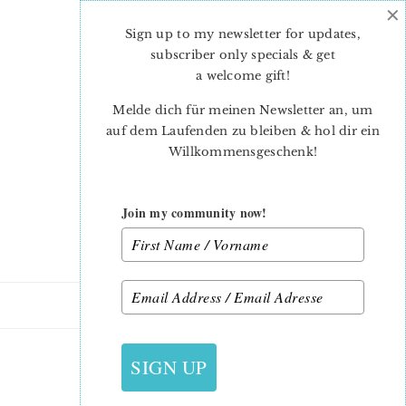
×
Skip
Skip
to
to
Sign up to my newsletter for updates,
main
primary
subscriber only specials & get
content
sidebar
a welcome gift
!
Melde dich für meinen Newsletter an, um
auf dem Laufenden zu bleiben & hol dir ein
Willkommensgeschenk!
Join my community now!
20. AUGUST 2022
SIGN UP
BACKPACK FREIA-3