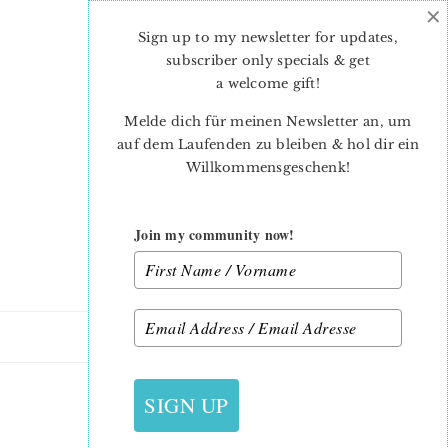
×
Skip
Skip
to
to
Sign up to my newsletter for updates,
main
primary
subscriber only specials & get
content
sidebar
a welcome gift
!
Melde dich für meinen Newsletter an, um
auf dem Laufenden zu bleiben & hol dir ein
Willkommensgeschenk!
Join my community now!
20. AUGUST 2022
SIGN UP
BACKPACK BETTINA-5