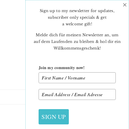
×
Skip
Skip
to
to
Sign up to my newsletter for updates,
main
primary
subscriber only specials & get
content
sidebar
a welcome gift
!
Melde dich für meinen Newsletter an, um
auf dem Laufenden zu bleiben & hol dir ein
Willkommensgeschenk!
Join my community now!
15. SEPTEMBER 2018
SIGN UP
HILDY