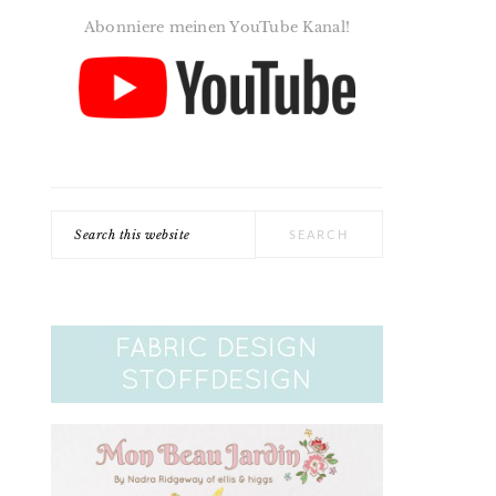
Abonniere meinen YouTube Kanal!
Search
this
website