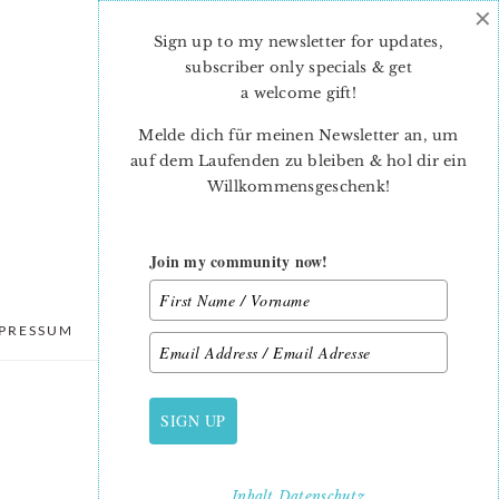
×
Sign up to my newsletter for updates,
subscriber only specials & get
a welcome gift
!
Melde dich für meinen Newsletter an, um
auf dem Laufenden zu bleiben & hol dir ein
Willkommensgeschenk!
Join my community now!
PRESSUM
DATENSCHUTZ
SIGN UP
PRIMARY
SIDEBAR
Inhalt
Datenschutz