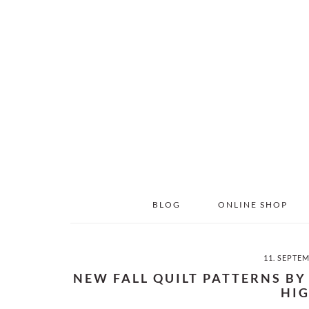
Skip
Skip
to
to
main
primary
content
sidebar
BLOG
ONLINE SHOP
11. SEPTE
NEW FALL QUILT PATTERNS BY
HI