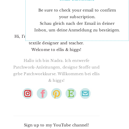
Be sure to check your email to confirm
your subscription.
Schau gleich nach der Email in deiner
Inbox, um deine Anmeldung zu bestätigen.
Hi, I’m Nadra. I’m a quilt pattern designer,
textile designer and teacher.
Welcome to ellis & higgs!
Hallo ich bin Nadra. Ich entwerfe
Patchwork-Anleitungen, designe Stoffe und
gebe Patchworkkurse. Willkommen bei ellis
& higgs!
Sign up to my YouTube channel!