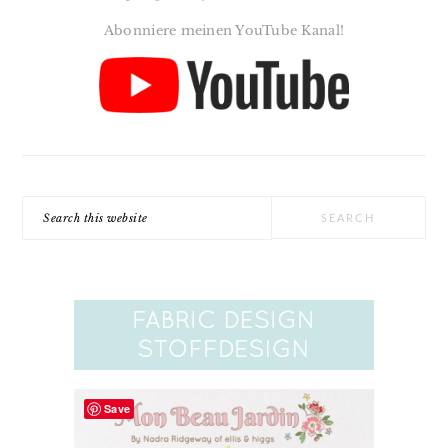
Abonniere meinen YouTube Kanal!
Search
this
website
Save