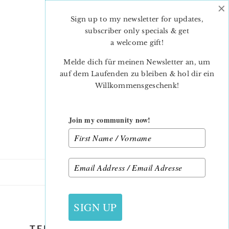
×
Skip
Skip
to
to
Sign up to my newsletter for updates,
main
primary
subscriber only specials & get
content
sidebar
a welcome gift
!
Melde dich für meinen Newsletter an, um
auf dem Laufenden zu bleiben & hol dir ein
Willkommensgeschenk!
Join my community now!
22. NOVEMBER 2021
SIGN UP
TEDDY-BEAR-QUILT-PATTERN-