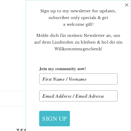
×
Skip
Skip
to
to
Sign up to my newsletter for updates,
main
primary
subscriber only specials & get
content
sidebar
a welcome gift
!
Melde dich für meinen Newsletter an, um
auf dem Laufenden zu bleiben & hol dir ein
Willkommensgeschenk!
Join my community now!
22. NOVEMBER 2021
SIGN UP
TEDDY BEAR QUILT PATTERN –