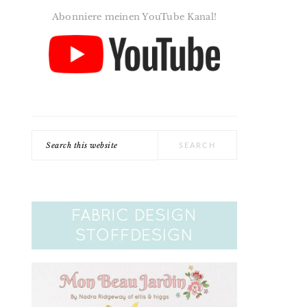
Abonniere meinen YouTube Kanal!
Search
this
website