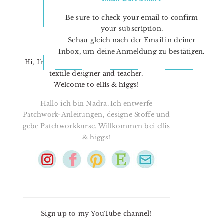
Be sure to check your email to confirm
your subscription.
Schau gleich nach der Email in deiner
Inbox, um deine Anmeldung zu bestätigen.
Hi, I’m Nadra. I’m a quilt pattern designer,
textile designer and teacher.
Welcome to ellis & higgs!
Hallo ich bin Nadra. Ich entwerfe
Patchwork-Anleitungen, designe Stoffe und
gebe Patchworkkurse. Willkommen bei ellis
& higgs!
Sign up to my YouTube channel!