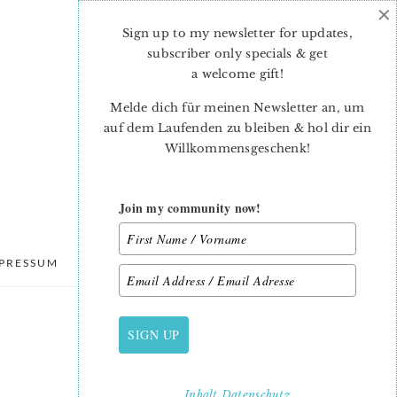
×
Sign up to my newsletter for updates,
subscriber only specials & get
a welcome gift
!
Melde dich für meinen Newsletter an, um
auf dem Laufenden zu bleiben & hol dir ein
Willkommensgeschenk!
Join my community now!
PRESSUM
DATENSCHUTZ
SIGN UP
PRIMARY
SIDEBAR
Inhalt
Datenschutz