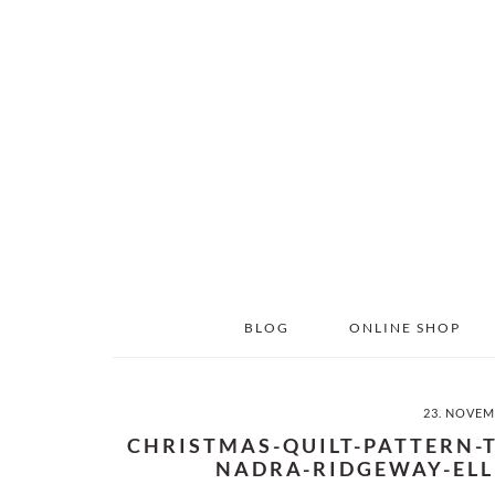
Skip
Skip
to
to
main
primary
content
sidebar
BLOG
ONLINE SHOP
23. NOVEM
CHRISTMAS-QUILT-PATTERN-
NADRA-RIDGEWAY-ELL