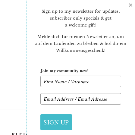
×
Skip
Skip
to
to
Sign up to my newsletter for updates,
main
primary
subscriber only specials & get
content
sidebar
a welcome gift
!
Melde dich für meinen Newsletter an, um
auf dem Laufenden zu bleiben & hol dir ein
Willkommensgeschenk!
Join my community now!
22. NOVEMBER 2021
SIGN UP
SLEIGH-QUILT-PATTERN-AMAYA-1