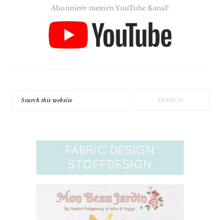
Abonniere meinen YouTube Kanal!
Search
this
website