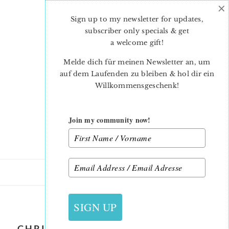
×
Skip
Skip
to
to
Sign up to my newsletter for updates,
main
primary
subscriber only specials & get
content
sidebar
a welcome gift
!
Melde dich für meinen Newsletter an, um
auf dem Laufenden zu bleiben & hol dir ein
Willkommensgeschenk!
Join my community now!
13. OKTOBER 2019
SIGN UP
CHRISTMAS-QUILT-PATTERN-MRS-