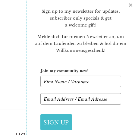
×
Skip
Skip
to
to
Sign up to my newsletter for updates,
main
primary
subscriber only specials & get
content
sidebar
a welcome gift
!
Melde dich für meinen Newsletter an, um
auf dem Laufenden zu bleiben & hol dir ein
Willkommensgeschenk!
Join my community now!
29. OKTOBER 2019
SIGN UP
HOLLY-BERRY-QUILT-PATTERN-