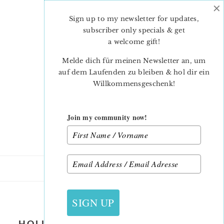
×
Skip
Skip
to
to
Sign up to my newsletter for updates,
main
primary
subscriber only specials & get
content
sidebar
a welcome gift
!
Melde dich für meinen Newsletter an, um
auf dem Laufenden zu bleiben & hol dir ein
Willkommensgeschenk!
Join my community now!
29. OKTOBER 2019
SIGN UP
HOLLY-BERRY-CHRISTMAS-QUILT-