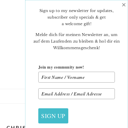
×
Skip
Skip
to
to
Sign up to my newsletter for updates,
main
primary
subscriber only specials & get
content
sidebar
a welcome gift
!
Melde dich für meinen Newsletter an, um
auf dem Laufenden zu bleiben & hol dir ein
Willkommensgeschenk!
Join my community now!
13. OKTOBER 2019
SIGN UP
CHRISTMAS-QUILT-PATTERN-HOLLY-