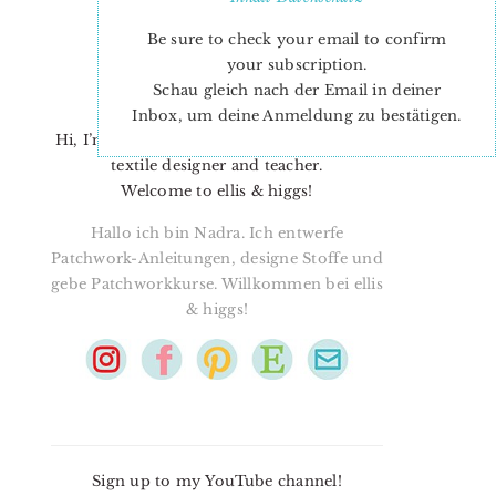
Be sure to check your email to confirm
your subscription.
Schau gleich nach der Email in deiner
Inbox, um deine Anmeldung zu bestätigen.
Hi, I’m Nadra. I’m a quilt pattern designer,
textile designer and teacher.
Welcome to ellis & higgs!
Hallo ich bin Nadra. Ich entwerfe
Patchwork-Anleitungen, designe Stoffe und
gebe Patchworkkurse. Willkommen bei ellis
& higgs!
Sign up to my YouTube channel!