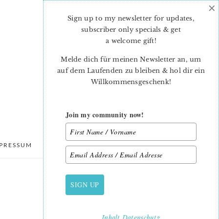
×
Sign up to my newsletter for updates,
subscriber only specials & get
a welcome gift
!
Melde dich für meinen Newsletter an, um
auf dem Laufenden zu bleiben & hol dir ein
Willkommensgeschenk!
Join my community now!
PRESSUM
DATENSCHUTZ
SIGN UP
PRIMARY
SIDEBAR
Inhalt
Datenschutz