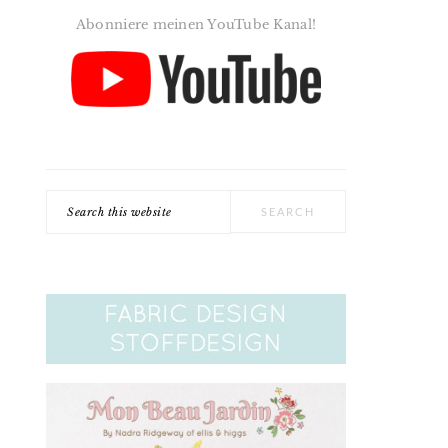
Abonniere meinen YouTube Kanal!
Search
this
website