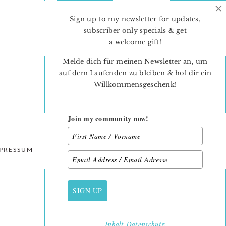
×
Sign up to my newsletter for updates,
subscriber only specials & get
a welcome gift
!
Melde dich für meinen Newsletter an, um
auf dem Laufenden zu bleiben & hol dir ein
Willkommensgeschenk!
Join my community now!
PRESSUM
DATENSCHUTZ
SIGN UP
PRIMARY
SIDEBAR
Inhalt
Datenschutz