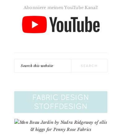
Abonniere meinen YouTube Kanal!
Search
this
website