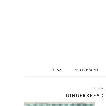
Skip
Skip
to
to
main
primary
content
sidebar
BLOG
ONLINE SHOP
31. OKTO
GINGERBREAD