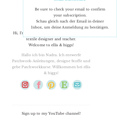
Be sure to check your email to confirm
your subscription.
Schau gleich nach der Email in deiner
Inbox, um deine Anmeldung zu bestätigen.
Hi, I’m Nadra. I’m a quilt pattern designer,
textile designer and teacher.
Welcome to ellis & higgs!
Hallo ich bin Nadra. Ich entwerfe
Patchwork-Anleitungen, designe Stoffe und
gebe Patchworkkurse. Willkommen bei ellis
& higgs!
Sign up to my YouTube channel!