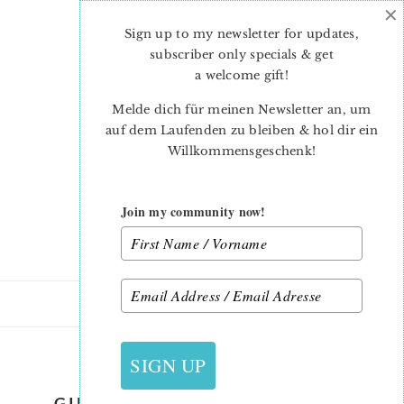
×
Skip
Skip
to
to
Sign up to my newsletter for updates,
main
primary
subscriber only specials & get
content
sidebar
a welcome gift
!
Melde dich für meinen Newsletter an, um
auf dem Laufenden zu bleiben & hol dir ein
Willkommensgeschenk!
Join my community now!
29. OKTOBER 2019
SIGN UP
GINGERBREAD-HOUSE-QUILT-