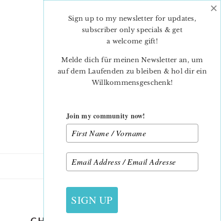
×
Skip
Skip
to
to
Sign up to my newsletter for updates,
main
primary
subscriber only specials & get
content
sidebar
a welcome gift
!
Melde dich für meinen Newsletter an, um
auf dem Laufenden zu bleiben & hol dir ein
Willkommensgeschenk!
Join my community now!
13. OKTOBER 2019
SIGN UP
CHRISTMAS-QUILT-PATTERN-