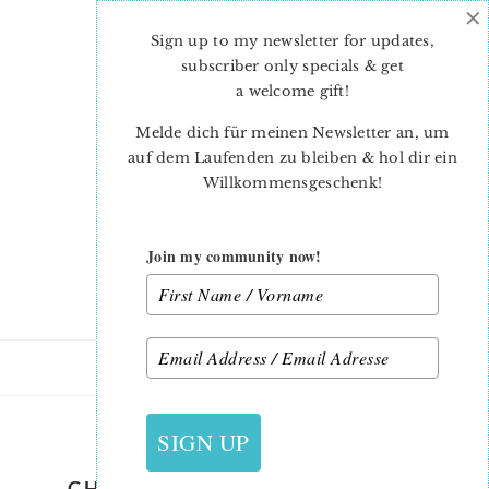
×
Skip
Skip
to
to
Sign up to my newsletter for updates,
main
primary
subscriber only specials & get
content
sidebar
a welcome gift
!
Melde dich für meinen Newsletter an, um
auf dem Laufenden zu bleiben & hol dir ein
Willkommensgeschenk!
Join my community now!
18. SEPTEMBER 2021
SIGN UP
CHRISTMAS-QUILT-PATTERN-