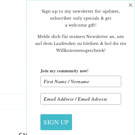
×
Skip
Skip
to
to
Sign up to my newsletter for updates,
main
primary
subscriber only specials & get
content
sidebar
a welcome gift
!
Melde dich für meinen Newsletter an, um
auf dem Laufenden zu bleiben & hol dir ein
Willkommensgeschenk!
Join my community now!
18. SEPTEMBER 2021
SIGN UP
CHRISTMAS-QUILT-PATTERN-